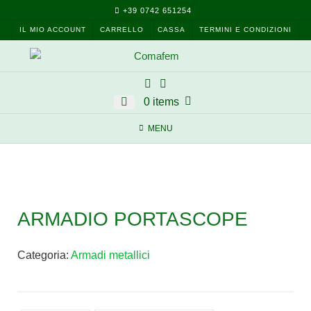
Skip
+39 0742 651254
to
IL MIO ACCOUNT
CARRELLO
CASSA
TERMINI E CONDIZIONI
content
0 items
MENU
ARMADIO PORTASCOPE
Categoria:
Armadi metallici