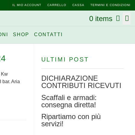
IL MIO ACCOUNT
CARRELLO
CASSA
TERMINI E CONDIZIONI
0 items
ONI
SHOP
CONTATTI
24
ULTIMI POST
5 Kw
DICHIARAZIONE
 bar. Aria
CONTRIBUTI RICEVUTI
Scaffali e armadi:
consegna diretta!
Ripartiamo con più
servizi!