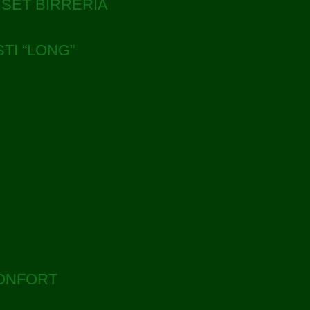
SET BIRRERIA
TI “LONG”
I
CONFORT